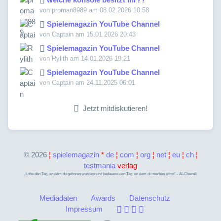
von proman8989 am 08.02.2026 10:58
Spielemagazin YouTube Channel
von Captain am 15.01.2026 20:43
Spielemagazin YouTube Channel
von Rylith am 14.01.2026 19:21
Spielemagazin YouTube Channel
von Captain am 24.11.2025 06:01
Jetzt mitdiskutieren!
©
2026
¦
spielemagazin
*
de
¦
com
¦
org
¦
net
¦
eu
¦
ch
¦
testmania
verlag
„Lobe den Tag, an dem du geboren wurdest und bedauere den Tag, an dem du sterben wirst“ - Al-Ghazali
Mediadaten
Awards
Datenschutz
Impressum