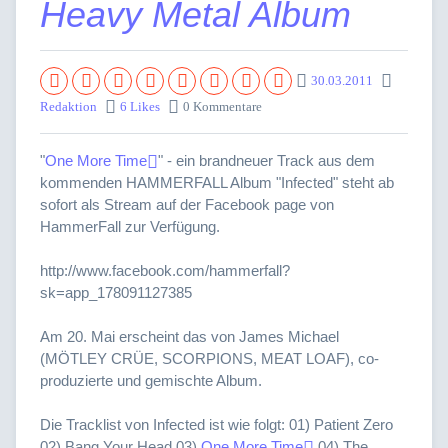
Heavy Metal Album
30.03.2011
Redaktion
6 Likes
0 Kommentare
"
One More Time
" - ein brandneuer Track aus dem
kommenden HAMMERFALL Album "Infected" steht ab
sofort als Stream auf der Facebook page von
HammerFall zur Verfügung.
http://www.facebook.com/hammerfall?
sk=app_178091127385
Am 20. Mai erscheint das von James Michael
(MÖTLEY CRÜE, SCORPIONS, MEAT LOAF), co-
produzierte und gemischte Album.
Die Tracklist von Infected ist wie folgt: 01) Patient Zero
02) Bang Your Head 03)
One More Time
04) The