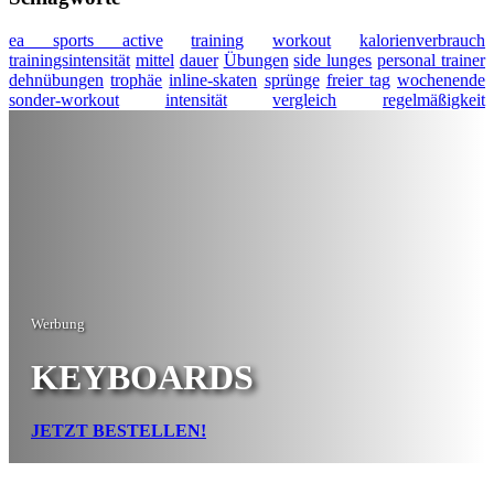
ea sports active
training
workout
kalorienverbrauch
trainingsintensität
mittel
dauer
Übungen
side lunges
personal trainer
dehnübungen
trophäe
inline-skaten
sprünge
freier tag
wochenende
sonder-workout
intensität
vergleich
regelmäßigkeit
Werbung
KEYBOARDS
JETZT BESTELLEN!