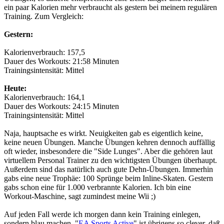
ein paar Kalorien mehr verbraucht als gestern bei meinem regulären
Training. Zum Vergleich:
Gestern:
Kalorienverbrauch: 157,5
Dauer des Workouts: 21:58 Minuten
Trainingsintensität: Mittel
Heute:
Kalorienverbrauch: 164,1
Dauer des Workouts: 24:15 Minuten
Trainingsintensität: Mittel
Naja, hauptsache es wirkt. Neuigkeiten gab es eigentlich keine,
keine neuen Übungen. Manche Übungen kehren dennoch auffällig
oft wieder, insbesondere die "Side Lunges". Aber die gehören laut
virtuellem Personal Trainer zu den wichtigsten Übungen überhaupt.
Außerdem sind das natürlich auch gute Dehn-Übungen. Immerhin
gabs eine neue Trophäe: 100 Sprünge beim Inline-Skaten. Gestern
gabs schon eine für 1.000 verbrannte Kalorien. Ich bin eine
Workout-Maschine, sagt zumindest meine Wii ;)
Auf jeden Fall werde ich morgen dann kein Training einlegen,
sondern blau machen. "
EA Sports Active
" ist übrigens so clever, daß